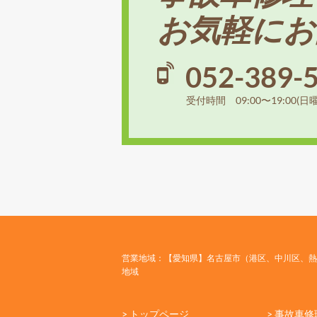
お気軽にお
052-389-
受付時間 09:00〜19:00(日
営業地域：【愛知県】名古屋市（港区、中川区、熱
地域
> トップページ
> 事故車修