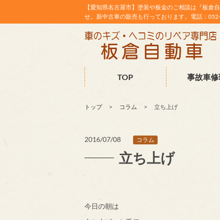
【愛知県名古屋市】塗装や板金のご相談は『板倉自
せ。新中古車の販売も行っております。電話：052-38
TOP
事故車修
トップ
コラム
立ち上げ
2016/07/08
コラム
立ち上げ
今日の朝は