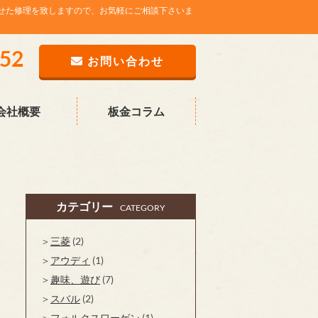
せた修理を致しますので、お気軽にご相談下さいま
752
お問い合わせ
会社概要
板金コラム
カテゴリー
CATEGORY
三菱
(2)
アウディ
(1)
趣味、遊び
(7)
スバル
(2)
フォルクスワーゲン
(1)