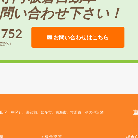
問い合わせ下さい！
5752
お問い合わせはこちら
曜定休)
田区、中区）、海部郡、知多市、東海市、常滑市、その他近隣
理
> 板金塗装
板倉