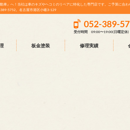
動車』へ！当社は車のキズやヘコミのリペアに特化した専門店です。ご予算に合わ
9-5752。名古屋市港区小碓3-129
052-389-5
受付時間 09:00〜19:00(日曜定休)
理
板金塗装
修理実績