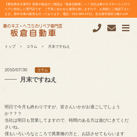
【愛知県名古屋市】塗装や板金のご相談は『板倉自動車』へ！当社は車のキズやヘコミのリ
ペアに特化した専門店です。ご予算に合わせた修理を致しますので、お気軽にご相談下さい
ませ。新中古車の販売も行っております。電話：052-389-5752。名古屋市港区小碓3-129
トップ
コラム
月末ですねえ
2010/07/30
コラム
月末ですねえ
明日で今月も終わりですが、皆さんいかがお過ごしでしょう
か？？？
当社は明日も営業してますので、時間のある方は遊びにきてくだ
さいね。
僕もいろいろなところで異業種の方と、お話させてもらいます