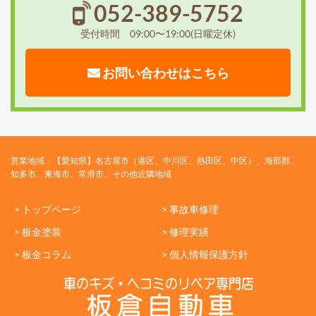
052-389-5752
受付時間 09:00〜19:00(日曜定休)
お問い合わせはこちら
営業地域：【愛知県】名古屋市（港区、中川区、熱田区、中区）、海部郡、
知多市、東海市、常滑市、その他近隣地域
> トップページ
> 事故車修理
> 板金塗装
> 修理実績
> 板金コラム
> 個人情報保護方針