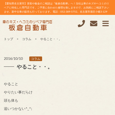
【愛知県名古屋市】塗装や板金のご相談は『板倉自動車』へ！当社は車のキズやヘコミのリ
ペアに特化した専門店です。ご予算に合わせた修理を致しますので、お気軽にご相談下さい
ませ。新中古車の販売も行っております。電話：052-389-5752。名古屋市港区小碓3-129
トップ
コラム
やること・・。
2016/10/10
コラム
やること・・。
やること
やりたい事だらけ
頭も体も
追いつかない^_^;