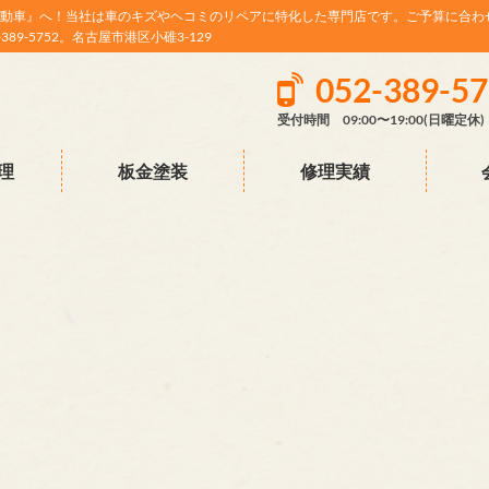
動車』へ！当社は車のキズやヘコミのリペアに特化した専門店です。ご予算に合わ
9-5752。名古屋市港区小碓3-129
052-389-5
受付時間 09:00〜19:00(日曜定休)
理
板金塗装
修理実績