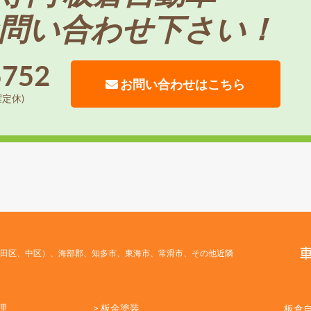
問い合わせ下さい！
5752
お問い合わせはこちら
曜定休)
田区、中区）、海部郡、知多市、東海市、常滑市、その他近隣
理
> 板金塗装
板倉