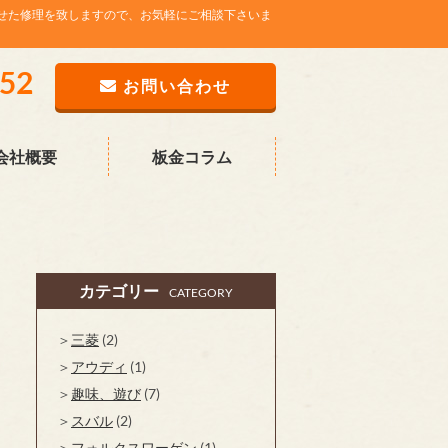
せた修理を致しますので、お気軽にご相談下さいま
752
お問い合わせ
会社概要
板金コラム
カテゴリー
CATEGORY
三菱
(2)
アウディ
(1)
趣味、遊び
(7)
スバル
(2)
フォルクスワーゲン
(1)