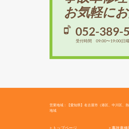
お気軽にお
052-389-
受付時間 09:00〜19:00(日
営業地域：【愛知県】名古屋市（港区、中川区、熱
地域
> トップページ
> 事故車修