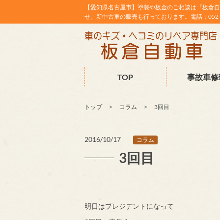
【愛知県名古屋市】塗装や板金のご相談は『板倉自
せ。新中古車の販売も行っております。電話：052-38
TOP
事故車修
トップ
コラム
3回目
2016/10/17
コラム
3回目
明日はプレジデントになって