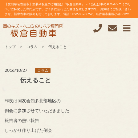
【愛知県名古屋市】塗装や板金のご相談は『板倉自動車』へ！当社は車のキズやヘコミのリ
ペアに特化した専門店です。ご予算に合わせた修理を致しますので、お気軽にご相談下さい
ませ。新中古車の販売も行っております。電話：052-389-5752。名古屋市港区小碓3-129
トップ
コラム
伝えること
2016/10/27
コラム
伝えること
昨夜は同友会知多北部地区の
例会に参加させていただきました
報告者の熱い報告
しっかり作り上げた例会