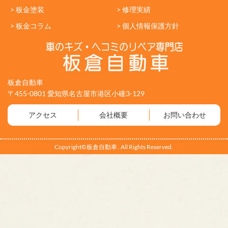
> 板金塗装
> 修理実績
> 板金コラム
> 個人情報保護方針
板倉自動車
〒455-0801 愛知県名古屋市港区小碓3-129
アクセス
会社概要
お問い合わせ
Copyright©板倉自動車 . All Rights Reserved.