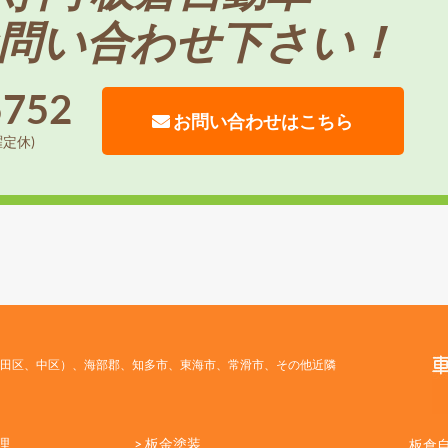
問い合わせ下さい！
5752
お問い合わせはこちら
曜定休)
田区、中区）、海部郡、知多市、東海市、常滑市、その他近隣
理
> 板金塗装
板倉