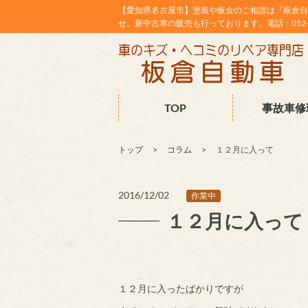
【愛知県名古屋市】塗装や板金のご相談は『板倉自
せ。新中古車の販売も行っております。電話：052-38
TOP
事故車修
トップ
コラム
１２月に入って
2016/12/02
作業中
１２月に入って
１２月に入ったばかりですが