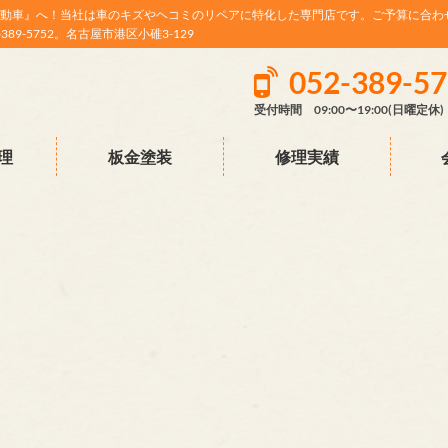
動車』へ！当社は車のキズやヘコミのリペアに特化した専門店です。ご予算に合わ
9-5752。名古屋市港区小碓3-129
052-389-5
受付時間 09:00〜19:00(日曜定休)
理
板金塗装
修理実績