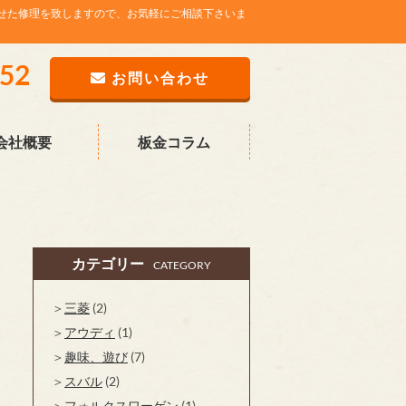
せた修理を致しますので、お気軽にご相談下さいま
752
お問い合わせ
会社概要
板金コラム
カテゴリー
CATEGORY
三菱
(2)
アウディ
(1)
趣味、遊び
(7)
スバル
(2)
フォルクスワーゲン
(1)