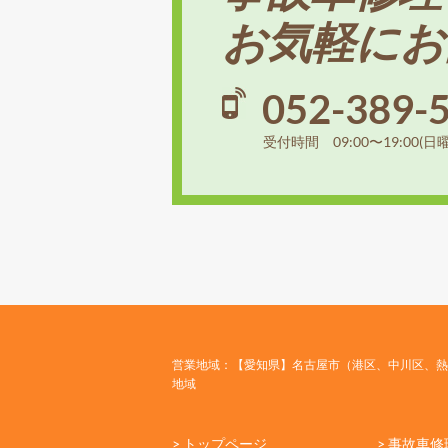
お気軽にお
052-389-
受付時間 09:00〜19:00(日
営業地域：【愛知県】名古屋市（港区、中川区、熱
地域
> トップページ
> 事故車修