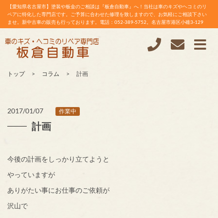
【愛知県名古屋市】塗装や板金のご相談は『板倉自動車』へ！当社は車のキズやヘコミのリ
ペアに特化した専門店です。ご予算に合わせた修理を致しますので、お気軽にご相談下さい
ませ。新中古車の販売も行っております。電話：052-389-5752。名古屋市港区小碓3-129
トップ
コラム
計画
2017/01/07
作業中
計画
今後の計画をしっかり立てようと
やっていますが
ありがたい事にお仕事のご依頼が
沢山で