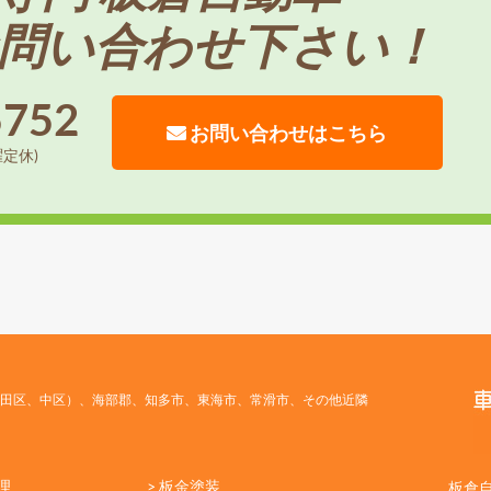
問い合わせ下さい！
5752
お問い合わせはこちら
曜定休)
田区、中区）、海部郡、知多市、東海市、常滑市、その他近隣
理
> 板金塗装
板倉