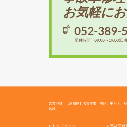
お気軽にお
052-389-
受付時間 09:00〜19:00(日
営業地域：【愛知県】名古屋市（港区、中川区、熱
地域
> トップページ
> 事故車修