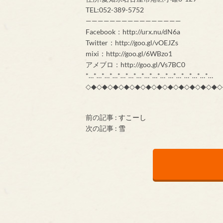
TEL:052-389-5752
————————————————
Facebook：http://urx.nu/dN6a
Twitter：http://goo.gl/vOEJZs
mixi：http://goo.gl/6WBzo1
アメブロ：http://goo.gl/Vs7BC0
*…*…*…*…*…*…*…*…*…*…*…*…*…*…*…*…
◇◆◇◆◇◆◇◆◇◆◇◆◇◆◇◆◇◆◇◆◇◆◇◆◇
前の記事 :
すこーし
次の記事 :
雪