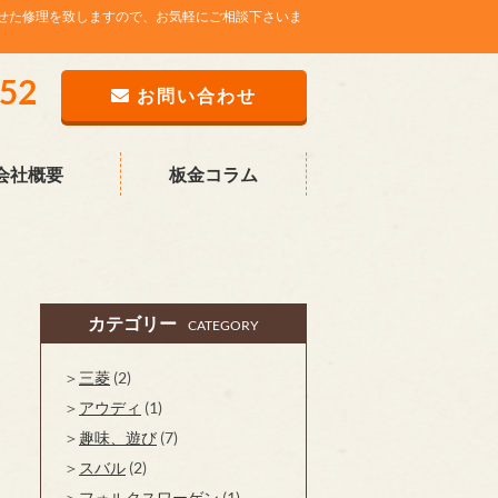
せた修理を致しますので、お気軽にご相談下さいま
752
お問い合わせ
会社概要
板金コラム
カテゴリー
CATEGORY
三菱
(2)
アウディ
(1)
趣味、遊び
(7)
スバル
(2)
フォルクスワーゲン
(1)