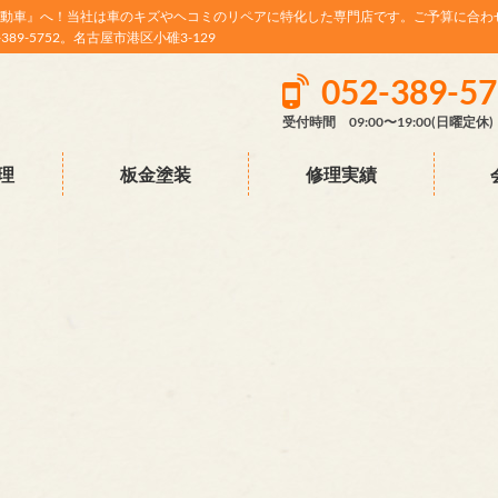
動車』へ！当社は車のキズやヘコミのリペアに特化した専門店です。ご予算に合わ
9-5752。名古屋市港区小碓3-129
052-389-5
受付時間 09:00〜19:00(日曜定休)
理
板金塗装
修理実績