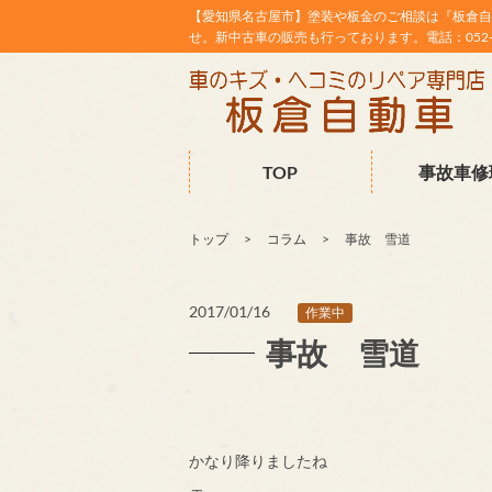
【愛知県名古屋市】塗装や板金のご相談は『板倉自
せ。新中古車の販売も行っております。電話：052-38
TOP
事故車修
トップ
コラム
事故 雪道
2017/01/16
作業中
事故 雪道
かなり降りましたね