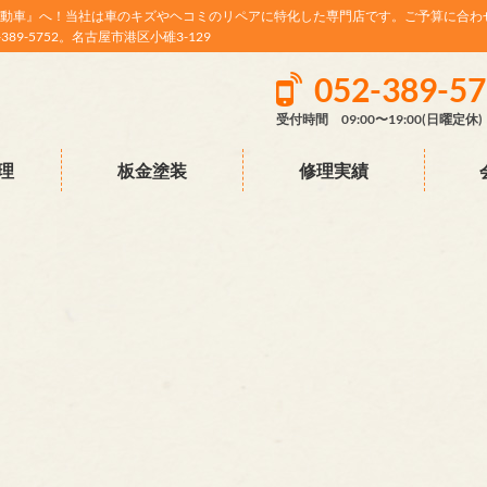
動車』へ！当社は車のキズやヘコミのリペアに特化した専門店です。ご予算に合わ
9-5752。名古屋市港区小碓3-129
052-389-5
受付時間 09:00〜19:00(日曜定休)
理
板金塗装
修理実績