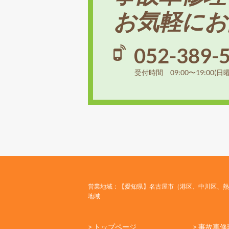
お気軽にお
052-389-
受付時間 09:00〜19:00(日
営業地域：【愛知県】名古屋市（港区、中川区、熱
地域
> トップページ
> 事故車修