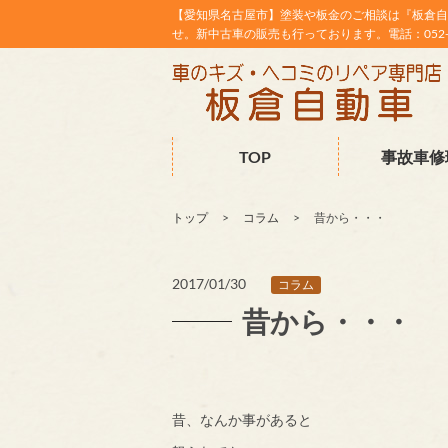
【愛知県名古屋市】塗装や板金のご相談は『板倉自
せ。新中古車の販売も行っております。電話：052-38
TOP
事故車修
トップ
コラム
昔から・・・
2017/01/30
コラム
昔から・・・
昔、なんか事があると