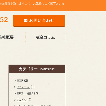
せた修理を致しますので、お気軽にご相談下さいま
752
お問い合わせ
会社概要
板金コラム
カテゴリー
CATEGORY
三菱
(2)
アウディ
(1)
趣味、遊び
(7)
スバル
(2)
フォルクスワーゲン
(1)