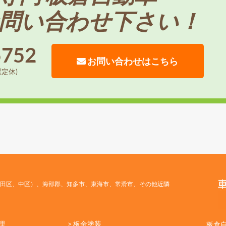
問い合わせ下さい！
5752
お問い合わせはこちら
曜定休)
田区、中区）、海部郡、知多市、東海市、常滑市、その他近隣
理
> 板金塗装
板倉