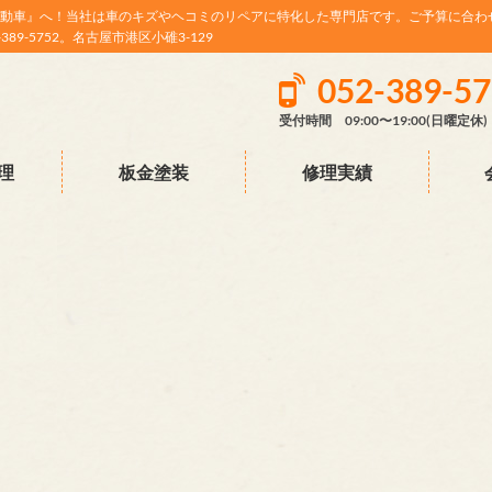
動車』へ！当社は車のキズやヘコミのリペアに特化した専門店です。ご予算に合わ
9-5752。名古屋市港区小碓3-129
052-389-5
受付時間 09:00〜19:00(日曜定休)
理
板金塗装
修理実績