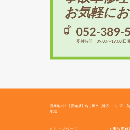
お気軽にお
052-389-
受付時間 09:00〜19:00(日
営業地域：【愛知県】名古屋市（港区、中川区、熱
地域
> トップページ
> 事故車修