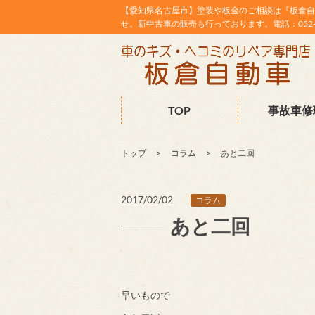
【愛知県名古屋市】塗装や板金のご相談は『板倉自
せ。新中古車の販売も行っております。電話：052-38
TOP
事故車修
トップ
コラム
あと二回
2017/02/02
コラム
あと二回
早いもので