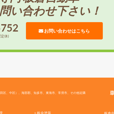
問い合わせ下さい！
5752
お問い合わせはこちら
曜定休)
田区、中区）、海部郡、知多市、東海市、常滑市、その他近隣
理
> 板金塗装
板倉