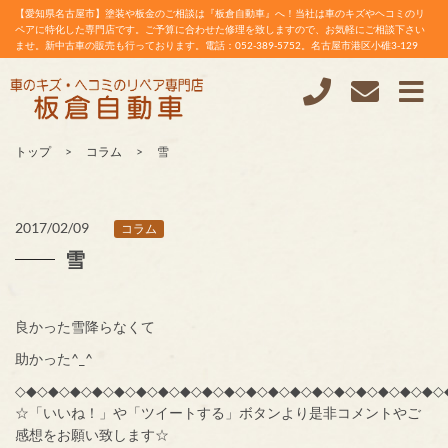
【愛知県名古屋市】塗装や板金のご相談は『板倉自動車』へ！当社は車のキズやヘコミのリ
ペアに特化した専門店です。ご予算に合わせた修理を致しますので、お気軽にご相談下さい
ませ。新中古車の販売も行っております。電話：052-389-5752。名古屋市港区小碓3-129
トップ
コラム
雪
2017/02/09
コラム
雪
良かった雪降らなくて
助かった^_^
◇◆◇◆◇◆◇◆◇◆◇◆◇◆◇◆◇◆◇◆◇◆◇◆◇◆◇◆◇◆◇◆◇◆◇◆◇◆◇
☆「いいね！」や「ツイートする」ボタンより是非コメントやご
感想をお願い致します☆