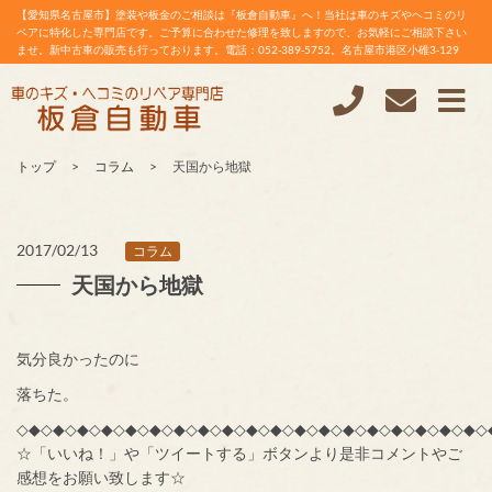
【愛知県名古屋市】塗装や板金のご相談は『板倉自動車』へ！当社は車のキズやヘコミのリ
ペアに特化した専門店です。ご予算に合わせた修理を致しますので、お気軽にご相談下さい
ませ。新中古車の販売も行っております。電話：052-389-5752。名古屋市港区小碓3-129
トップ
コラム
天国から地獄
2017/02/13
コラム
天国から地獄
気分良かったのに
落ちた。
◇◆◇◆◇◆◇◆◇◆◇◆◇◆◇◆◇◆◇◆◇◆◇◆◇◆◇◆◇◆◇◆◇◆◇◆◇◆◇
☆「いいね！」や「ツイートする」ボタンより是非コメントやご
感想をお願い致します☆