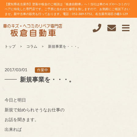
【愛知県名古屋市】塗装や板金のご相談は『板倉自動車』へ！当社は車のキズやヘコミのリ
ペアに特化した専門店です。ご予算に合わせた修理を致しますので、お気軽にご相談下さい
ませ。新中古車の販売も行っております。電話：052-389-5752。名古屋市港区小碓3-129
トップ
コラム
新規事業を・・・。
2017/03/01
作業中
新規事業を・・・。
今日と明日
新規で始められそうなお仕事の
お話を聞きます。
出来れば