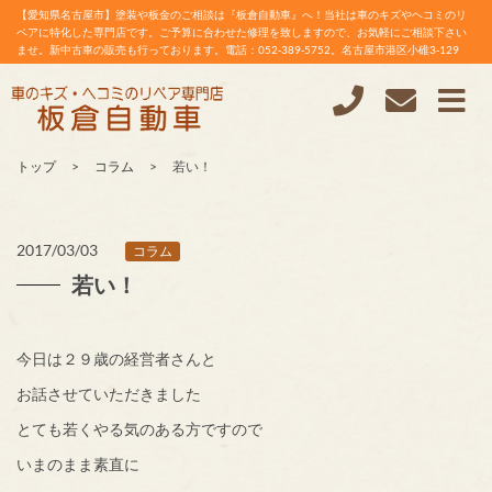
【愛知県名古屋市】塗装や板金のご相談は『板倉自動車』へ！当社は車のキズやヘコミのリ
ペアに特化した専門店です。ご予算に合わせた修理を致しますので、お気軽にご相談下さい
ませ。新中古車の販売も行っております。電話：052-389-5752。名古屋市港区小碓3-129
トップ
コラム
若い！
2017/03/03
コラム
若い！
今日は２９歳の経営者さんと
お話させていただきました
とても若くやる気のある方ですので
いまのまま素直に