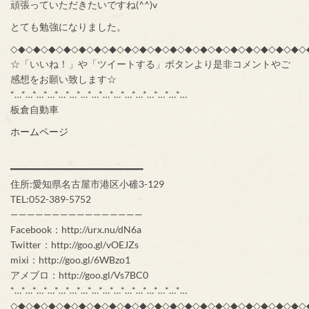
頑張っていただきたいですね(^^)v
とても勉強になりました。
◇◆◇◆◇◆◇◆◇◆◇◆◇◆◇◆◇◆◇◆◇◆◇◆◇◆◇◆◇◆◇◆◇◆◇◆◇◆◇
☆「いいね！」や「ツイートする」ボタンより是非コメントやご
感想をお願い致します☆
*…*…*…*…*…*…*…*…*…*…*…*…*…*…*…*…
板倉自動車
ホームページ
━━━━━━━━━━━━━━━━━━━━━━━━
住所:愛知県名古屋市港区小碓3-129
TEL:052-389-5752
————————————————
Facebook：http://urx.nu/dN6a
Twitter：http://goo.gl/vOEJZs
mixi：http://goo.gl/6WBzo1
アメブロ：http://goo.gl/Vs7BC0
*…*…*…*…*…*…*…*…*…*…*…*…*…*…*…*…
◇◆◇◆◇◆◇◆◇◆◇◆◇◆◇◆◇◆◇◆◇◆◇◆◇◆◇◆◇◆◇◆◇◆◇◆◇◆◇