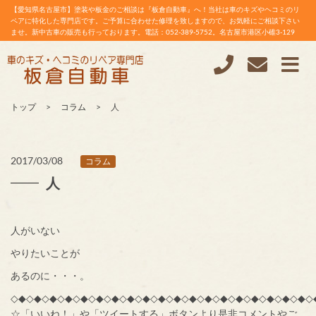
【愛知県名古屋市】塗装や板金のご相談は『板倉自動車』へ！当社は車のキズやヘコミのリ
ペアに特化した専門店です。ご予算に合わせた修理を致しますので、お気軽にご相談下さい
ませ。新中古車の販売も行っております。電話：052-389-5752。名古屋市港区小碓3-129
トップ
コラム
人
2017/03/08
コラム
人
人がいない
やりたいことが
あるのに・・・。
◇◆◇◆◇◆◇◆◇◆◇◆◇◆◇◆◇◆◇◆◇◆◇◆◇◆◇◆◇◆◇◆◇◆◇◆◇◆◇
☆「いいね！」や「ツイートする」ボタンより是非コメントやご