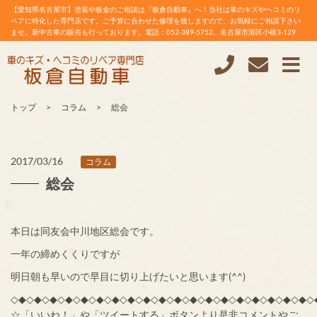
【愛知県名古屋市】塗装や板金のご相談は『板倉自動車』へ！当社は車のキズやヘコミのリ
ペアに特化した専門店です。ご予算に合わせた修理を致しますので、お気軽にご相談下さい
ませ。新中古車の販売も行っております。電話：052-389-5752。名古屋市港区小碓3-129
トップ
コラム
総会
2017/03/16
コラム
総会
本日は同友会中川地区総会です。
一年の締めくくりですが
明日朝も早いので早目に切り上げたいと思います(^^)
◇◆◇◆◇◆◇◆◇◆◇◆◇◆◇◆◇◆◇◆◇◆◇◆◇◆◇◆◇◆◇◆◇◆◇◆◇◆◇
☆「いいね！」や「ツイートする」ボタンより是非コメントやご