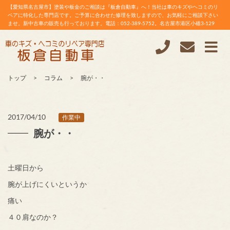
【愛知県名古屋市】塗装や板金のご相談は『板倉自動車』へ！当社は車のキズやヘコミのリ
ペアに特化した専門店です。ご予算に合わせた修理を致しますので、お気軽にご相談下さい
ませ。新中古車の販売も行っております。電話：052-389-5752。名古屋市港区小碓3-129
トップ
コラム
腕が・・
2017/04/10
作業中
腕が・・
土曜日から
腕が上げにくいというか
痛い
４０肩なのか？