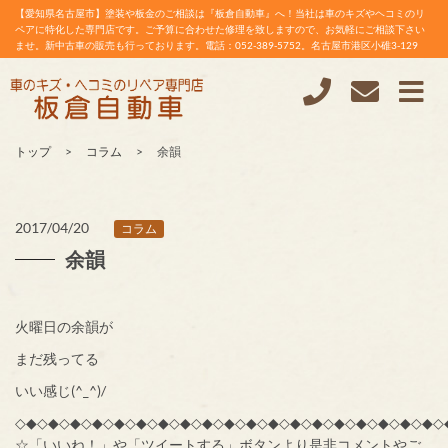
【愛知県名古屋市】塗装や板金のご相談は『板倉自動車』へ！当社は車のキズやヘコミのリ
ペアに特化した専門店です。ご予算に合わせた修理を致しますので、お気軽にご相談下さい
ませ。新中古車の販売も行っております。電話：052-389-5752。名古屋市港区小碓3-129
トップ
コラム
余韻
2017/04/20
コラム
余韻
火曜日の余韻が
まだ残ってる
いい感じ(^_^)/
◇◆◇◆◇◆◇◆◇◆◇◆◇◆◇◆◇◆◇◆◇◆◇◆◇◆◇◆◇◆◇◆◇◆◇◆◇◆◇
☆「いいね！」や「ツイートする」ボタンより是非コメントやご