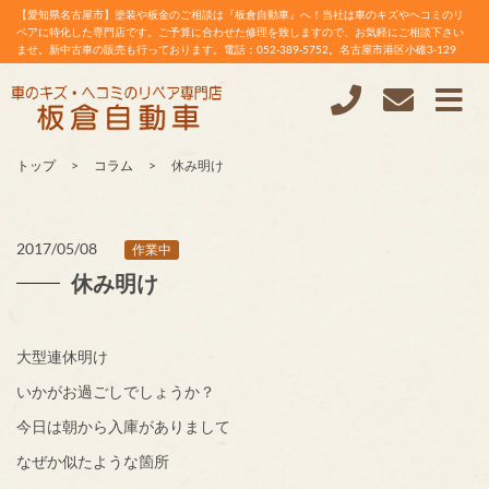
【愛知県名古屋市】塗装や板金のご相談は『板倉自動車』へ！当社は車のキズやヘコミのリ
ペアに特化した専門店です。ご予算に合わせた修理を致しますので、お気軽にご相談下さい
ませ。新中古車の販売も行っております。電話：052-389-5752。名古屋市港区小碓3-129
トップ
コラム
休み明け
2017/05/08
作業中
休み明け
大型連休明け
いかがお過ごしでしょうか？
今日は朝から入庫がありまして
なぜか似たような箇所