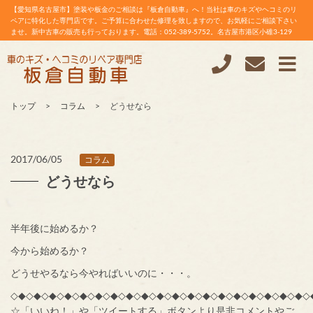
【愛知県名古屋市】塗装や板金のご相談は『板倉自動車』へ！当社は車のキズやヘコミのリ
ペアに特化した専門店です。ご予算に合わせた修理を致しますので、お気軽にご相談下さい
ませ。新中古車の販売も行っております。電話：052-389-5752。名古屋市港区小碓3-129
トップ
コラム
どうせなら
2017/06/05
コラム
どうせなら
半年後に始めるか？
今から始めるか？
どうせやるなら今やればいいのに・・・。
◇◆◇◆◇◆◇◆◇◆◇◆◇◆◇◆◇◆◇◆◇◆◇◆◇◆◇◆◇◆◇◆◇◆◇◆◇◆◇
☆「いいね！」や「ツイートする」ボタンより是非コメントやご