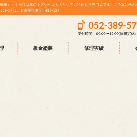
動車』へ！当社は車のキズやヘコミのリペアに特化した専門店です。ご予算に合わ
9-5752。名古屋市港区小碓3-129
052-389-5
受付時間 09:00〜19:00(日曜定休)
理
板金塗装
修理実績