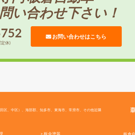
問い合わせ下さい！
5752
お問い合わせはこちら
曜定休)
田区、中区）、海部郡、知多市、東海市、常滑市、その他近隣
理
> 板金塗装
板倉