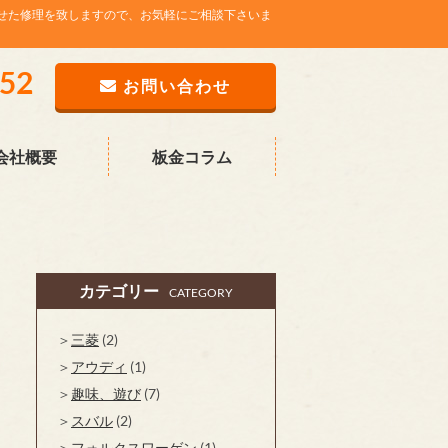
せた修理を致しますので、お気軽にご相談下さいま
752
お問い合わせ
会社概要
板金コラム
カテゴリー
CATEGORY
三菱
(2)
アウディ
(1)
趣味、遊び
(7)
スバル
(2)
フォルクスワーゲン
(1)