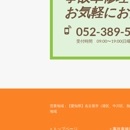
お気軽にお
052-389-
受付時間 09:00〜19:00(日
営業地域：【愛知県】名古屋市（港区、中川区、熱
地域
> トップページ
> 事故車修