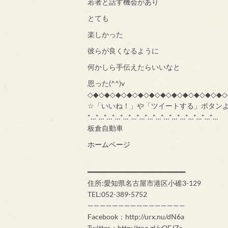
若者と話す機会があり
とても
楽しかった
彼らが良くなるように
何かしら手伝えたらいいなと
思った(^^)v
◇◆◇◆◇◆◇◆◇◆◇◆◇◆◇◆◇◆◇◆◇◆◇◆◇
☆「いいね！」や「ツイートする」ボタン
*…*…*…*…*…*…*…*…*…*…*…*…*…*…*…*…
板倉自動車
ホームページ
━━━━━━━━━━━━━━━━━━━━━━━━
住所:愛知県名古屋市港区小碓3-129
TEL:052-389-5752
————————————————
Facebook：http://urx.nu/dN6a
Twitter：http://goo.gl/vOEJZs