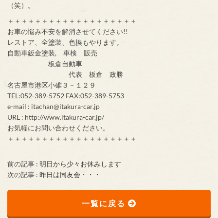
（笑）。
＋＋＋＋＋＋＋＋＋＋＋＋＋＋＋＋＋＋＋
お車の悩み不安を解消させてください!!
レストア、全塗装、色換もやります。
自動車鈑金塗装, 車検 販売
板倉自動車
代表 板倉 政勝
名古屋市港区小碓３－１２９
TEL:052-389-5752 FAX:052-389-5753
e-mail : itachan@itakura-car.jp
URL : http://www.itakura-car.jp/
お気軽にお問い合わせください。
＋＋＋＋＋＋＋＋＋＋＋＋＋＋＋＋＋＋＋
前の記事 :
明日から少々お休みします
次の記事 :
昨日は同友会・・・
一覧に戻る