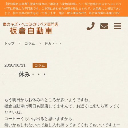
【愛知県名古屋市】塗装や板金のご相談は『板倉自動車』へ！当社は車のキズやヘコミのリ
ペアに特化した専門店です。ご予算に合わせた修理を致しますので、お気軽にご相談下さい
ませ。新中古車の販売も行っております。電話：052-389-5752。名古屋市港区小碓3-129
トップ
コラム
休み・・・
2010/08/11
コラム
休み・・・
もう明日からお休みのところが多いようですね。
板倉自動車は明日も開店してますんで、お近くに来たら寄ってく
ださいね。
コーヒーくらいは出ると思いますから。
無いかもしれないので差し入れ持ってきてくれてもいいですよー