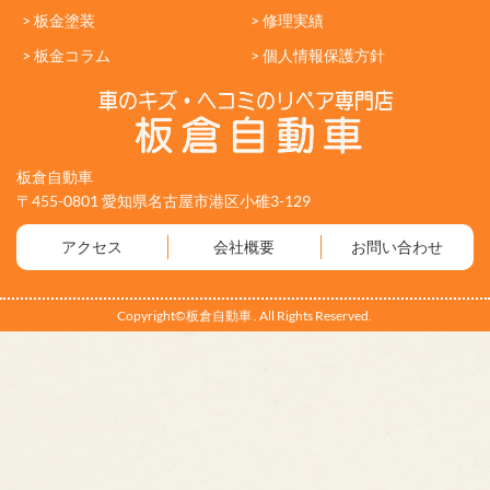
> 板金塗装
> 修理実績
> 板金コラム
> 個人情報保護方針
板倉自動車
〒455-0801 愛知県名古屋市港区小碓3-129
アクセス
会社概要
お問い合わせ
Copyright©板倉自動車 . All Rights Reserved.