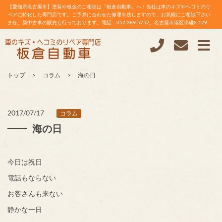
【愛知県名古屋市】塗装や板金のご相談は『板倉自動車』へ！当社は車のキズやヘコミのリ
ペアに特化した専門店です。ご予算に合わせた修理を致しますので、お気軽にご相談下さい
ませ。新中古車の販売も行っております。電話：052-389-5752。名古屋市港区小碓3-129
トップ
コラム
海の日
2017/07/17
コラム
海の日
今日は祝日
電話もならない
お客さんも来ない
静かな一日