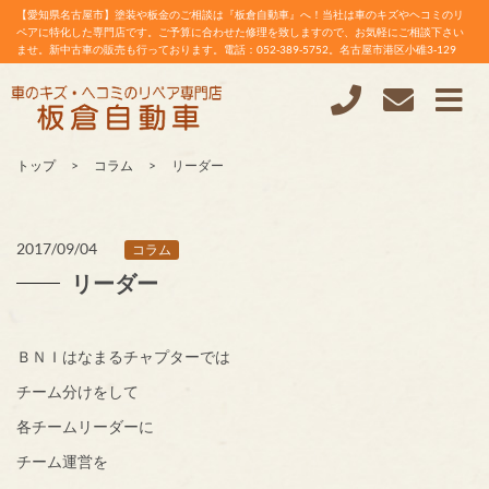
【愛知県名古屋市】塗装や板金のご相談は『板倉自動車』へ！当社は車のキズやヘコミのリ
ペアに特化した専門店です。ご予算に合わせた修理を致しますので、お気軽にご相談下さい
ませ。新中古車の販売も行っております。電話：052-389-5752。名古屋市港区小碓3-129
トップ
コラム
リーダー
2017/09/04
コラム
リーダー
ＢＮＩはなまるチャプターでは
チーム分けをして
各チームリーダーに
チーム運営を