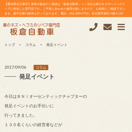
【愛知県名古屋市】塗装や板金のご相談は『板倉自動車』へ！当社は車のキズやヘコミのリ
ペアに特化した専門店です。ご予算に合わせた修理を致しますので、お気軽にご相談下さい
ませ。新中古車の販売も行っております。電話：052-389-5752。名古屋市港区小碓3-129
トップ
コラム
発足イベント
2017/09/06
コラム
発足イベント
今日はＢＮＩオーセンティックチャプターの
発足イベントのお手伝いに
行ってきました。
１３０名くらいの経営者などが