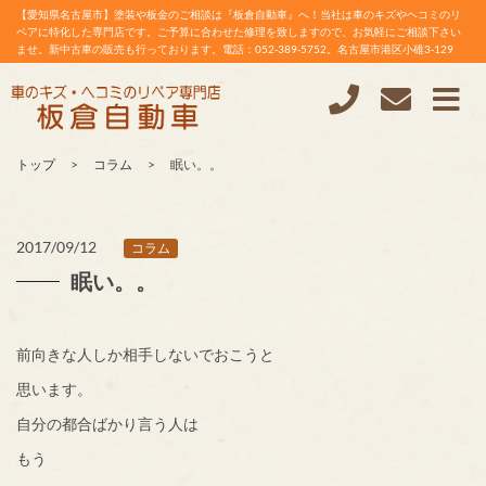
【愛知県名古屋市】塗装や板金のご相談は『板倉自動車』へ！当社は車のキズやヘコミのリ
ペアに特化した専門店です。ご予算に合わせた修理を致しますので、お気軽にご相談下さい
ませ。新中古車の販売も行っております。電話：052-389-5752。名古屋市港区小碓3-129
トップ
コラム
眠い。。
2017/09/12
コラム
眠い。。
前向きな人しか相手しないでおこうと
思います。
自分の都合ばかり言う人は
もう