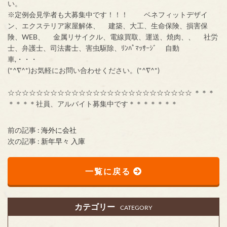
い。
※定例会見学者も大募集中です！！！ ベネフィットデザイ
ン、エクステリア家屋解体、 建築、大工、生命保険、損害保
険、WEB、 金属リサイクル、電線買取、運送、焼肉、、 社労
士、弁護士、司法書士、害虫駆除、ﾘﾝﾊﾟﾏｯｻｰｼﾞ 自動
車,・・・
(*^∇^*)お気軽にお問い合わせください。(*^∇^*)
☆☆☆☆☆☆☆☆☆☆☆☆☆☆☆☆☆☆☆☆☆☆☆☆☆☆ ＊＊＊
＊＊＊＊社員、アルバイト募集中です＊＊＊＊＊＊＊
前の記事 :
海外に会社
次の記事 :
新年早々 入庫
一覧に戻る
カテゴリー
CATEGORY