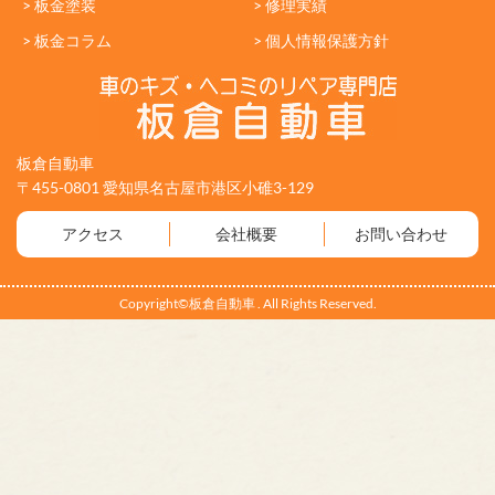
> 板金塗装
> 修理実績
> 板金コラム
> 個人情報保護方針
板倉自動車
〒455-0801 愛知県名古屋市港区小碓3-129
アクセス
会社概要
お問い合わせ
Copyright©板倉自動車 . All Rights Reserved.