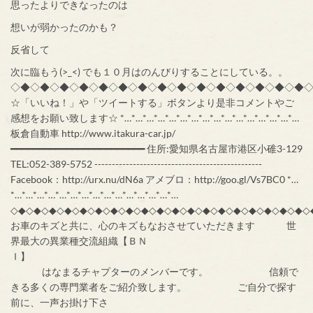
思ったよりできなったのは
想いが弱かったのかも？
反省して
次に臨もう(>_<) でも１０月はのんびりすることにしている。。
◇◆◇◆◇◆◇◆◇◆◇◆◇◆◇◆◇◆◇◆◇◆◇◆◇◆◇◆◇◆
☆「いいね！」や「ツイートする」ボタンより是非コメントやご
感想をお願い致します☆ *…*…*…*…*…*…*…*…*…*…*…*…*…*…*…*…
板倉自動車 http://www.itakura-car.jp/
━━━━━━━━━━━━━━━━━━━━━━━━ 住所:愛知県名古屋市港区小碓3-129
TEL:052-389-5752 ------------------------------------------------
Facebook：http://urx.nu/dN6a アメブロ：http://goo.gl/Vs7BC0 *…
*…*…*…*…*…*…*…*…*…*…*…*…*…*…*…
◇◆◇◆◇◆◇◆◇◆◇◆◇◆◇◆◇◆◇◆◇◆◇◆◇◆◇◆◇◆◇◆◇◆◇◆◇◆◇
お車のキズと共に、心のキズもなおさせていただきます 世
界最大の異業種交流組織【ＢＮ
Ｉ】
はなまるチャプターのメンバーです。 信頼で
きる多くの専門業者をご紹介致します。 ご自分で探す
前に、一声お掛け下さ