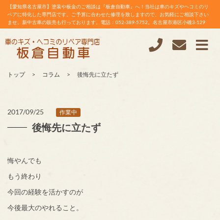
【愛知県名古屋市】塗装や板金のご相談は『板倉自動車』へ！当社は車のキズやヘコミのリ
ペアに特化した専門店です。ご予算に合わせた修理を致しますので、お気軽にご相談下さい
ませ。新中古車の販売も行っております。電話：052-389-5752。名古屋市港区小碓3-129
トップ
コラム
後悔先に立たず
2017/09/25
作業中
後悔先に立たず
悔やんでも
もう終わり
今回の経験を活かすのが
今後最大のやれること。