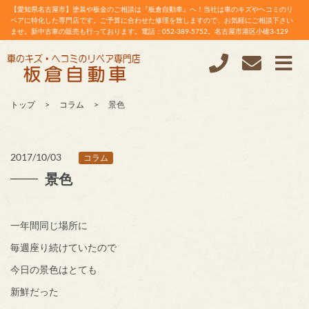
【愛知県名古屋市】塗装や板金のご相談は『板倉自動車』へ！当社は車のキズやヘコミのリ
ペアに特化した専門店です。ご予算に合わせた修理を致しますので、お気軽にご相談下さい
ませ。新中古車の販売も行っております。電話：052-389-5752。名古屋市港区小碓3-129
トップ
コラム
景色
2017/10/03
コラム
景色
一年間同じ場所に
毎週座り続けていたので
今日の景色はとても
新鮮だった