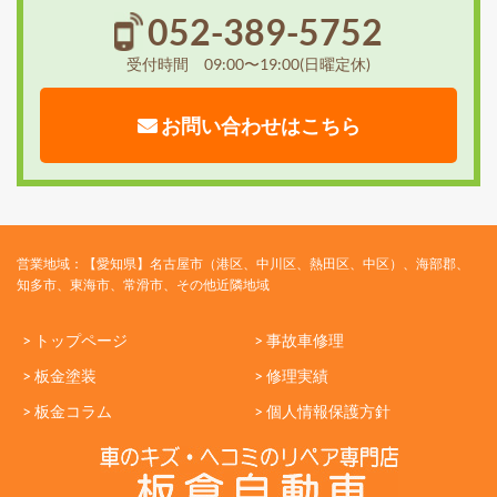
052-389-5752
受付時間 09:00〜19:00(日曜定休)
お問い合わせはこちら
営業地域：【愛知県】名古屋市（港区、中川区、熱田区、中区）、海部郡、
知多市、東海市、常滑市、その他近隣地域
> トップページ
> 事故車修理
> 板金塗装
> 修理実績
> 板金コラム
> 個人情報保護方針