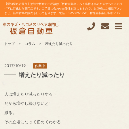
【愛知県名古屋市】塗装や板金のご相談は『板倉自動車』へ！当社は車のキズやヘコミのリ
ペアに特化した専門店です。ご予算に合わせた修理を致しますので、お気軽にご相談下さい
ませ。新中古車の販売も行っております。電話：052-389-5752。名古屋市港区小碓3-129
トップ
コラム
増えたり減ったり
2017/10/19
作業中
増えたり減ったり
人は増えたり減ったりする
だから増やし続けないと
減る。
その立場になって初めてわかる