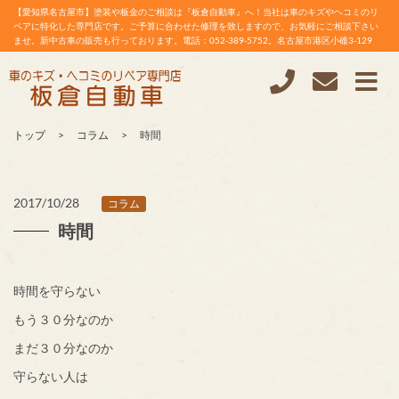
【愛知県名古屋市】塗装や板金のご相談は『板倉自動車』へ！当社は車のキズやヘコミのリ
ペアに特化した専門店です。ご予算に合わせた修理を致しますので、お気軽にご相談下さい
ませ。新中古車の販売も行っております。電話：052-389-5752。名古屋市港区小碓3-129
トップ
コラム
時間
2017/10/28
コラム
時間
時間を守らない
もう３０分なのか
まだ３０分なのか
守らない人は