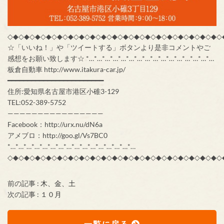
◇◆◇◆◇◆◇◆◇◆◇◆◇◆◇◆◇◆◇◆◇◆◇◆◇◆◇◆◇◆◇◆◇◆◇◆◇◆◇
☆「いいね！」や「ツイートする」ボタンより是非コメントやご
感想をお願い致します☆ *…*…*…*…*…*…*…*…*…*…*…*…*…*…*…*…
板倉自動車 http://www.itakura-car.jp/
━━━━━━━━━━━━━━━━━━━━━━━━
住所:愛知県名古屋市港区小碓3-129
TEL:052-389-5752
————————————————
Facebook：http://urx.nu/dN6a
アメブロ：http://goo.gl/Vs7BC0
*…*…*…*…*…*…*…*…*…*…*…*…*…*…*…*…
◇◆◇◆◇◆◇◆◇◆◇◆◇◆◇◆◇◆◇◆◇◆◇◆◇◆◇◆◇◆◇◆◇◆◇◆◇◆◇
前の記事 :
木、金、土
次の記事 :
１０月
一覧に戻る