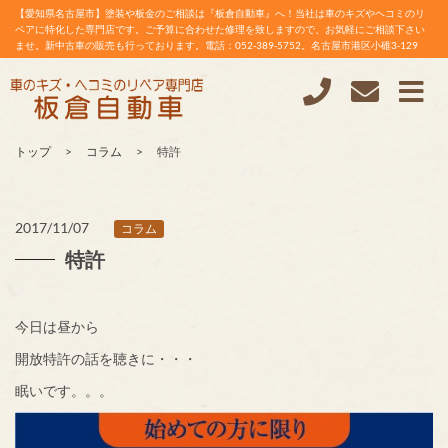
【愛知県名古屋市】塗装や板金のご相談は『板倉自動車』へ！当社は車のキズやヘコミのリ
ペアに特化した専門店です。ご予算に合わせた修理を致しますので、お気軽にご相談下さい
ませ。新中古車の販売も行っております。電話：052-389-5752。名古屋市港区小碓3-129
トップ
コラム
特許
2017/11/07
コラム
特許
今日は昼から
開放特許の話を聴きに・・・
眠いです。。。