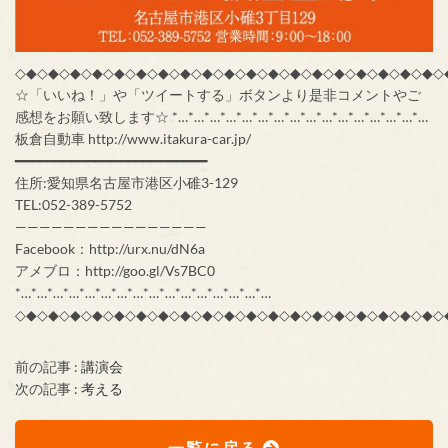
◇◆◇◆◇◆◇◆◇◆◇◆◇◆◇◆◇◆◇◆◇◆◇◆◇◆◇◆◇◆◇◆◇◆◇◆◇◆◇
☆「いいね！」や「ツイートする」ボタンより是非コメントやご
感想をお願い致します☆ *…*…*…*…*…*…*…*…*…*…*…*…*…*…*…*…
板倉自動車 http://www.itakura-car.jp/
━━━━━━━━━━━━━━━━━━━━━━━━
住所:愛知県名古屋市港区小碓3-129
TEL:052-389-5752
————————————————
Facebook：http://urx.nu/dN6a
アメブロ：http://goo.gl/Vs7BC0
*…*…*…*…*…*…*…*…*…*…*…*…*…*…*…*…
◇◆◇◆◇◆◇◆◇◆◇◆◇◆◇◆◇◆◇◆◇◆◇◆◇◆◇◆◇◆◇◆◇◆◇◆◇◆◇
前の記事 :
講演会
次の記事 :
考える
一覧に戻る