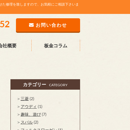
せた修理を致しますので、お気軽にご相談下さいま
752
お問い合わせ
会社概要
板金コラム
カテゴリー
CATEGORY
三菱
(2)
アウディ
(1)
趣味、遊び
(7)
スバル
(2)
フォルクスワーゲン
(1)