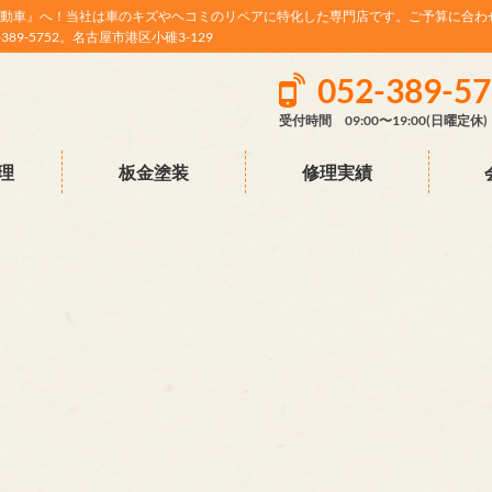
動車』へ！当社は車のキズやヘコミのリペアに特化した専門店です。ご予算に合わ
9-5752。名古屋市港区小碓3-129
052-389-5
受付時間 09:00〜19:00(日曜定休)
理
板金塗装
修理実績