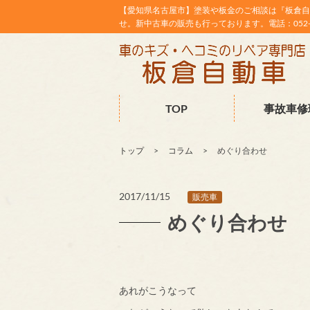
【愛知県名古屋市】塗装や板金のご相談は『板倉自
せ。新中古車の販売も行っております。電話：052-38
TOP
事故車修
トップ
コラム
めぐり合わせ
2017/11/15
販売車
めぐり合わせ
あれがこうなって