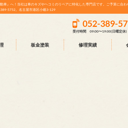
動車』へ！当社は車のキズやヘコミのリペアに特化した専門店です。ご予算に合わ
9-5752。名古屋市港区小碓3-129
052-389-5
受付時間 09:00〜19:00(日曜定休)
理
板金塗装
修理実績