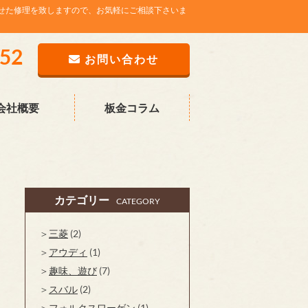
せた修理を致しますので、お気軽にご相談下さいま
752
お問い合わせ
会社概要
板金コラム
カテゴリー
CATEGORY
三菱
(2)
アウディ
(1)
趣味、遊び
(7)
スバル
(2)
フォルクスワーゲン
(1)