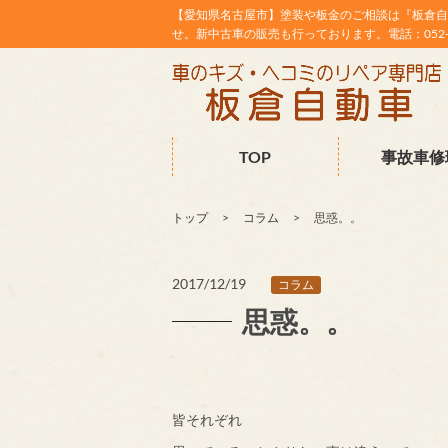
【愛知県名古屋市】塗装や板金のご相談は『板倉自
せ。新中古車の販売も行っております。電話：052-38
TOP
事故車修
トップ
コラム
思惑。。
2017/12/19
コラム
思惑。。
皆それぞれ