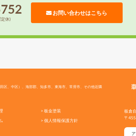
5752
お問い合わせはこちら
曜定休)
田区、中区）、海部郡、知多市、東海市、常滑市、その他近隣
理
> 板金塗装
板倉
〒45
ム
> 個人情報保護方針
ア