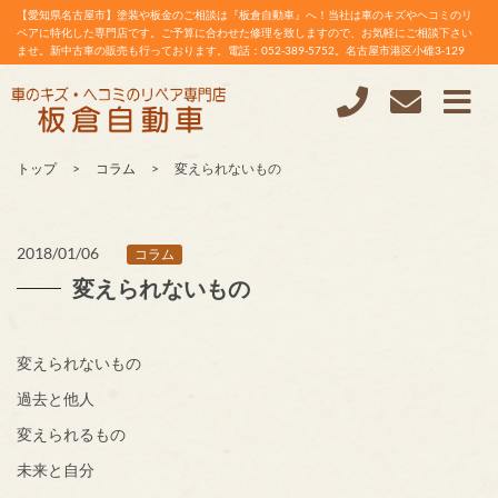
【愛知県名古屋市】塗装や板金のご相談は『板倉自動車』へ！当社は車のキズやヘコミのリ
ペアに特化した専門店です。ご予算に合わせた修理を致しますので、お気軽にご相談下さい
ませ。新中古車の販売も行っております。電話：052-389-5752。名古屋市港区小碓3-129
トップ
コラム
変えられないもの
2018/01/06
コラム
変えられないもの
変えられないもの
過去と他人
変えられるもの
未来と自分