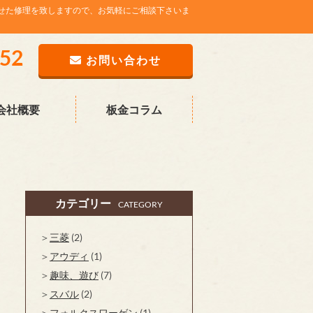
せた修理を致しますので、お気軽にご相談下さいま
752
お問い合わせ
会社概要
板金コラム
カテゴリー
CATEGORY
三菱
(2)
アウディ
(1)
趣味、遊び
(7)
スバル
(2)
フォルクスワーゲン
(1)