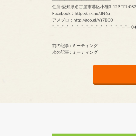
住所:愛知県名古屋市港区小碓3-129 TEL:052
Facebook：http://urx.nu/dN6a
アメブロ：http://goo.gl/Vs7BC0
*…*…*…*…*…*…*…*…*…*…*…*…*…*…
前の記事 :
ミーティング
次の記事 :
ミーティング