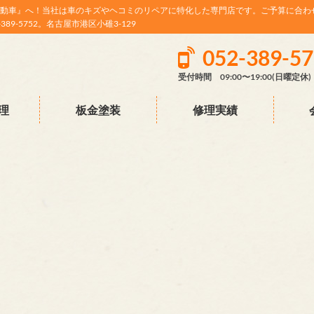
動車』へ！当社は車のキズやヘコミのリペアに特化した専門店です。ご予算に合わ
9-5752。名古屋市港区小碓3-129
052-389-5
受付時間 09:00〜19:00(日曜定休)
理
板金塗装
修理実績