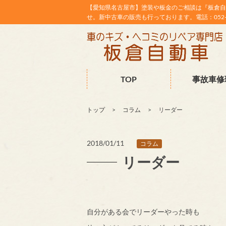
【愛知県名古屋市】塗装や板金のご相談は『板倉自
せ。新中古車の販売も行っております。電話：052-38
TOP
事故車修
トップ
コラム
リーダー
2018/01/11
コラム
リーダー
自分がある会でリーダーやった時も