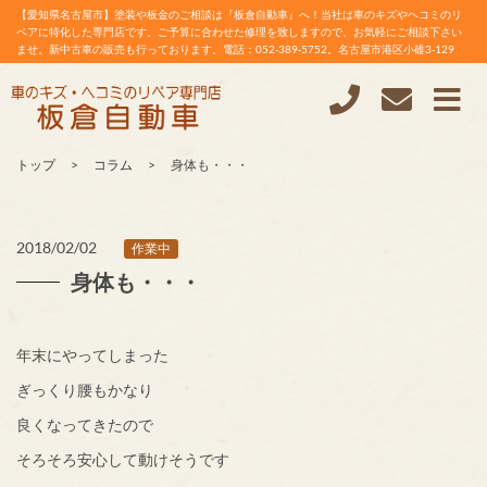
【愛知県名古屋市】塗装や板金のご相談は『板倉自動車』へ！当社は車のキズやヘコミのリ
ペアに特化した専門店です。ご予算に合わせた修理を致しますので、お気軽にご相談下さい
ませ。新中古車の販売も行っております。電話：052-389-5752。名古屋市港区小碓3-129
トップ
コラム
身体も・・・
2018/02/02
作業中
身体も・・・
年末にやってしまった
ぎっくり腰もかなり
良くなってきたので
そろそろ安心して動けそうです