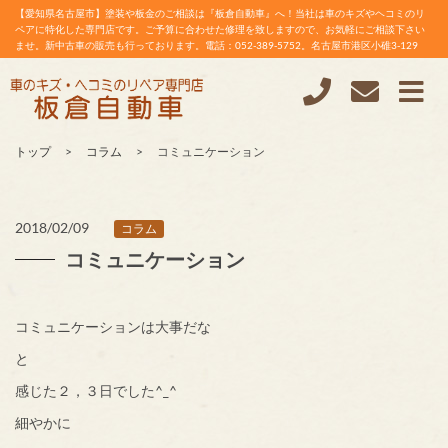
【愛知県名古屋市】塗装や板金のご相談は『板倉自動車』へ！当社は車のキズやヘコミのリ
ペアに特化した専門店です。ご予算に合わせた修理を致しますので、お気軽にご相談下さい
ませ。新中古車の販売も行っております。電話：052-389-5752。名古屋市港区小碓3-129
トップ
コラム
コミュニケーション
2018/02/09
コラム
コミュニケーション
コミュニケーションは大事だな
と
感じた２，３日でした^_^
細やかに