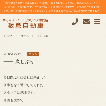
【愛知県名古屋市】塗装や板金のご相談は『板倉自動車』へ！当社は車のキズやヘコミのリ
ペアに特化した専門店です。ご予算に合わせた修理を致しますので、お気軽にご相談下さい
ませ。新中古車の販売も行っております。電話：052-389-5752。名古屋市港区小碓3-129
トップ
コラム
久しぶり
2018/03/12
コラム
久しぶり
５日間ぶりに会社に来ました
何事もなく過ごしてくれた
スタッフに感謝です。
今回も改めて