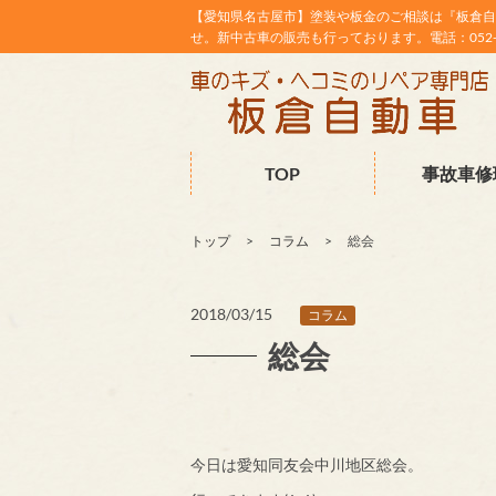
【愛知県名古屋市】塗装や板金のご相談は『板倉自
せ。新中古車の販売も行っております。電話：052-38
TOP
事故車修
トップ
コラム
総会
2018/03/15
コラム
総会
今日は愛知同友会中川地区総会。