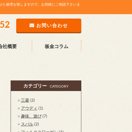
せた修理を致しますので、お気軽にご相談下さいま
752
お問い合わせ
会社概要
板金コラム
カテゴリー
CATEGORY
三菱
(2)
アウディ
(1)
趣味、遊び
(7)
スバル
(2)
フォルクスワーゲン
(1)