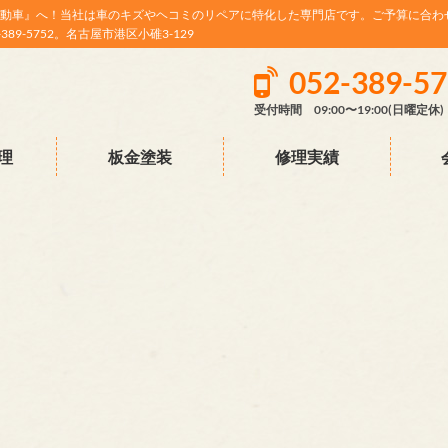
動車』へ！当社は車のキズやヘコミのリペアに特化した専門店です。ご予算に合わ
9-5752。名古屋市港区小碓3-129
052-389-5
受付時間 09:00〜19:00(日曜定休)
理
板金塗装
修理実績