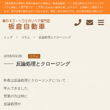
【愛知県名古屋市】塗装や板金のご相談は『板倉自動車』へ！当社は車のキズやヘコミのリ
ペアに特化した専門店です。ご予算に合わせた修理を致しますので、お気軽にご相談下さい
ませ。新中古車の販売も行っております。電話：052-389-5752。名古屋市港区小碓3-129
トップ
コラム
反論処理とクロージング
2018/03/28
コラム
反論処理とクロージング
昨夜は反論処理とクロージングについて
学んできました。
営業の方は特に
反論処理や