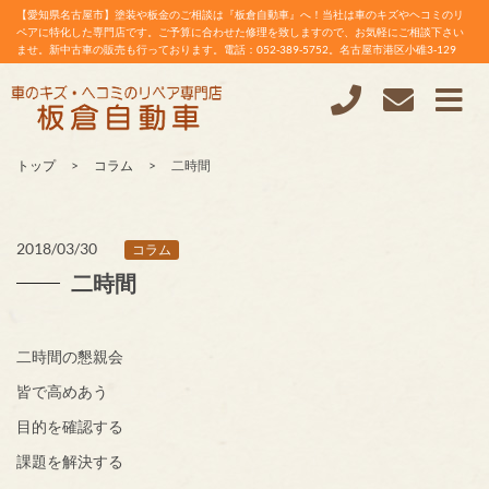
【愛知県名古屋市】塗装や板金のご相談は『板倉自動車』へ！当社は車のキズやヘコミのリ
ペアに特化した専門店です。ご予算に合わせた修理を致しますので、お気軽にご相談下さい
ませ。新中古車の販売も行っております。電話：052-389-5752。名古屋市港区小碓3-129
トップ
コラム
二時間
2018/03/30
コラム
二時間
二時間の懇親会
皆で高めあう
目的を確認する
課題を解決する