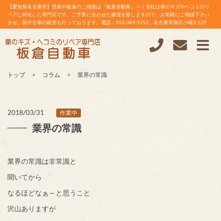
【愛知県名古屋市】塗装や板金のご相談は『板倉自動車』へ！当社は車のキズやヘコミのリ
ペアに特化した専門店です。ご予算に合わせた修理を致しますので、お気軽にご相談下さい
ませ。新中古車の販売も行っております。電話：052-389-5752。名古屋市港区小碓3-129
トップ
コラム
業界の常識
2018/03/31
作業中
業界の常識
業界の常識は非常識と
聞いてから
なるほどなぁ～と思うこと
沢山ありますが