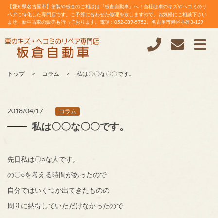
【愛知県名古屋市】塗装や板金のご相談は『板倉自動車』へ！当社は車のキズやヘコミのリ
ペアに特化した専門店です。ご予算に合わせた修理を致しますので、お気軽にご相談下さい
ませ。新中古車の販売も行っております。電話：052-389-5752。名古屋市港区小碓3-129
トップ
コラム
私は〇〇な〇〇です。
2018/04/17
コラム
私は〇〇な〇〇です。
先日私は〇○な人です。
の〇○を考える時間があったので
自分ではいくつか出てきたものの
周りに納得していただけなかったので