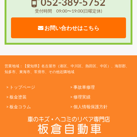
052-389-5752
受付時間 09:00〜19:00(日曜定休)
お問い合わせはこちら
営業地域：【愛知県】名古屋市（港区、中川区、熱田区、中区）、海部郡、
知多市、東海市、常滑市、その他近隣地域
> トップページ
> 事故車修理
> 板金塗装
> 修理実績
> 板金コラム
> 個人情報保護方針