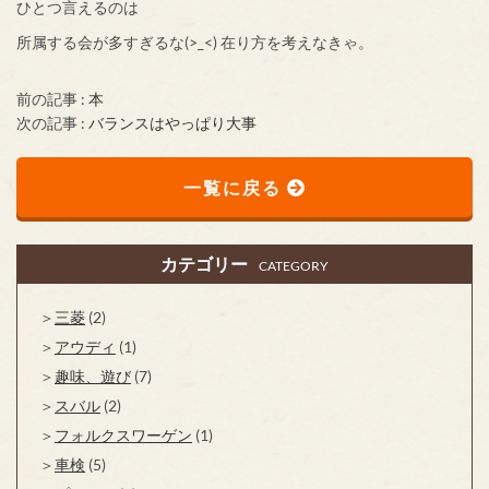
ひとつ言えるのは
所属する会が多すぎるな(>_<) 在り方を考えなきゃ。
前の記事 :
本
次の記事 :
バランスはやっぱり大事
一覧に戻る
カテゴリー
CATEGORY
三菱
(2)
アウディ
(1)
趣味、遊び
(7)
スバル
(2)
フォルクスワーゲン
(1)
車検
(5)