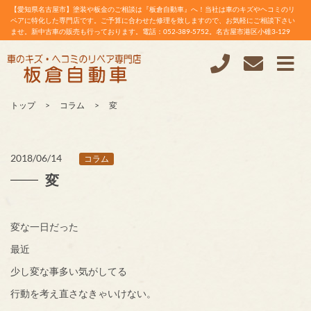
【愛知県名古屋市】塗装や板金のご相談は『板倉自動車』へ！当社は車のキズやヘコミのリ
ペアに特化した専門店です。ご予算に合わせた修理を致しますので、お気軽にご相談下さい
ませ。新中古車の販売も行っております。電話：052-389-5752。名古屋市港区小碓3-129
トップ
コラム
変
2018/06/14
コラム
変
変な一日だった
最近
少し変な事多い気がしてる
行動を考え直さなきゃいけない。