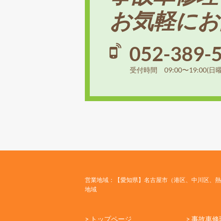
お気軽にお
052-389-
受付時間 09:00〜19:00(日
営業地域：【愛知県】名古屋市（港区、中川区、熱
地域
> トップページ
> 事故車修