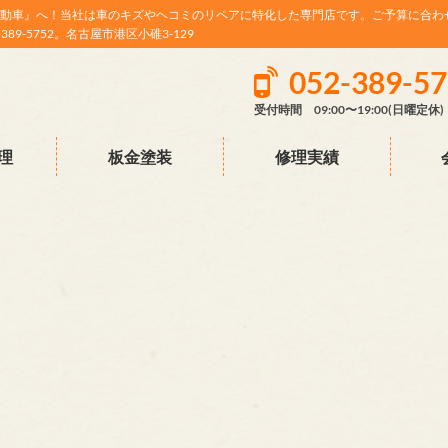
動車』へ！当社は車のキズやヘコミのリペアに特化した専門店です。ご予算に合わ
9-5752。名古屋市港区小碓3-129
052-389-5
受付時間 09:00〜19:00(日曜定休)
理
板金塗装
修理実績