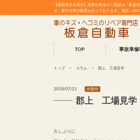
【愛知県名古屋市】塗装や板金のご相談は『板倉自
せ。新中古車の販売も行っております。電話：052-38
TOP
事故車修
トップ
コラム
郡上 工場見学
2018/07/21
作業中
郡上 工場見学
久しぶりに