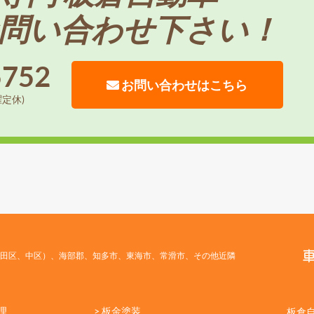
問い合わせ下さい！
5752
お問い合わせはこちら
曜定休)
田区、中区）、海部郡、知多市、東海市、常滑市、その他近隣
理
> 板金塗装
板倉