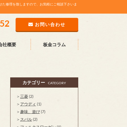
せた修理を致しますので、お気軽にご相談下さいま
752
お問い合わせ
会社概要
板金コラム
カテゴリー
CATEGORY
三菱
(2)
アウディ
(1)
趣味、遊び
(7)
スバル
(2)
フォルクスワーゲン
(1)