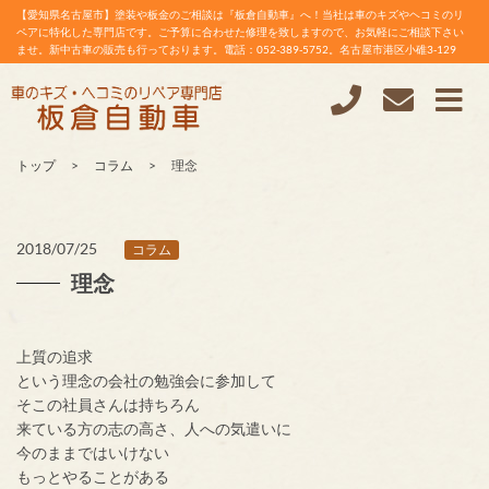
【愛知県名古屋市】塗装や板金のご相談は『板倉自動車』へ！当社は車のキズやヘコミのリ
ペアに特化した専門店です。ご予算に合わせた修理を致しますので、お気軽にご相談下さい
ませ。新中古車の販売も行っております。電話：052-389-5752。名古屋市港区小碓3-129
トップ
コラム
理念
2018/07/25
コラム
理念
上質の追求
という理念の会社の勉強会に参加して
そこの社員さんは持ちろん
来ている方の志の高さ、人への気遣いに
今のままではいけない
もっとやることがある