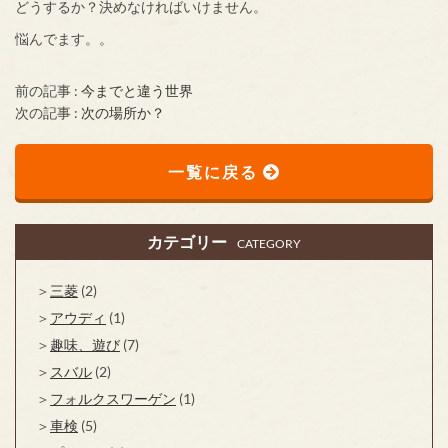
どうするか？決めなければいけません。
悩んでます。。
前の記事 :
今までと違う世界
次の記事 :
次の場所か？
一覧に戻る
カテゴリー
CATEGORY
三菱
(2)
アウディ
(1)
趣味、遊び
(7)
スバル
(2)
フォルクスワーゲン
(1)
車検
(5)