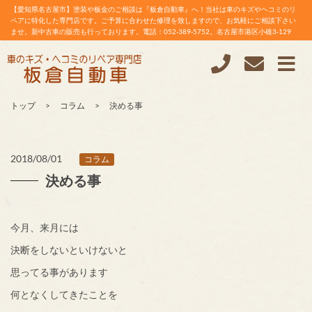
【愛知県名古屋市】塗装や板金のご相談は『板倉自動車』へ！当社は車のキズやヘコミのリ
ペアに特化した専門店です。ご予算に合わせた修理を致しますので、お気軽にご相談下さい
ませ。新中古車の販売も行っております。電話：052-389-5752。名古屋市港区小碓3-129
トップ
コラム
決める事
2018/08/01
コラム
決める事
今月、来月には
決断をしないといけないと
思ってる事があります
何となくしてきたことを